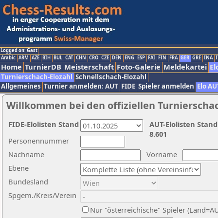
Logged on: Gast
Arabic
ARM
AZE
BIH
BUL
CAT
CHN
CRO
CZE
DEN
ENG
ESP
FAI
FIN
FRA
GER
GRE
INA
I
Home
TurnierDB
Meisterschaft
Foto-Galerie
Meldekartei
El
Turnierschach-Elozahl
Schnellschach-Elozahl
Allgemeines
Turnier anmelden: AUT
FIDE
Spieler anmelden
Elo AU
Willkommen bei den offiziellen Turnierscha
FIDE-Elolisten Stand
AUT-Elolisten Stand
8.601
Personennummer
Nachname
Vorname
Ebene
Bundesland
Spgem./Kreis/Verein
Nur "österreichische" Spieler (Land=A