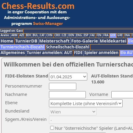
Logged on: Gast
Arabic
ARM
AZE
BIH
BUL
CAT
CHN
CRO
CZE
DEN
ENG
ESP
FAI
FIN
FRA
GER
GRE
INA
I
Home
TurnierDB
Meisterschaft
Foto-Galerie
Meldekartei
El
Turnierschach-Elozahl
Schnellschach-Elozahl
Allgemeines
Turnier anmelden: AUT
FIDE
Spieler anmelden
Elo AU
Willkommen bei den offiziellen Turnierscha
FIDE-Elolisten Stand
AUT-Elolisten Stand
13.600
Personennummer
Nachname
Vorname
Ebene
Bundesland
Spgem./Kreis/Verein
Nur "österreichische" Spieler (Land=A