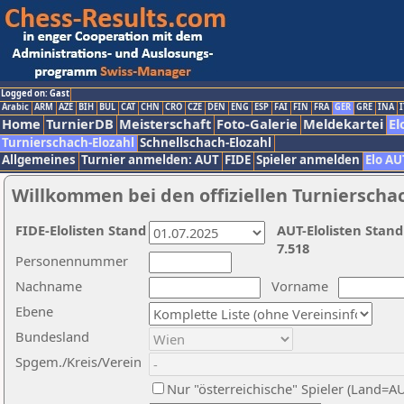
Logged on: Gast
Arabic
ARM
AZE
BIH
BUL
CAT
CHN
CRO
CZE
DEN
ENG
ESP
FAI
FIN
FRA
GER
GRE
INA
I
Home
TurnierDB
Meisterschaft
Foto-Galerie
Meldekartei
El
Turnierschach-Elozahl
Schnellschach-Elozahl
Allgemeines
Turnier anmelden: AUT
FIDE
Spieler anmelden
Elo AU
Willkommen bei den offiziellen Turnierscha
FIDE-Elolisten Stand
AUT-Elolisten Stand
7.518
Personennummer
Nachname
Vorname
Ebene
Bundesland
Spgem./Kreis/Verein
Nur "österreichische" Spieler (Land=A