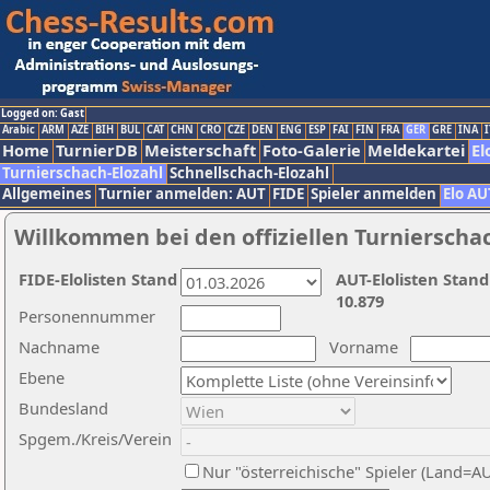
Logged on: Gast
Arabic
ARM
AZE
BIH
BUL
CAT
CHN
CRO
CZE
DEN
ENG
ESP
FAI
FIN
FRA
GER
GRE
INA
I
Home
TurnierDB
Meisterschaft
Foto-Galerie
Meldekartei
El
Turnierschach-Elozahl
Schnellschach-Elozahl
Allgemeines
Turnier anmelden: AUT
FIDE
Spieler anmelden
Elo AU
Willkommen bei den offiziellen Turnierscha
FIDE-Elolisten Stand
AUT-Elolisten Stand
10.879
Personennummer
Nachname
Vorname
Ebene
Bundesland
Spgem./Kreis/Verein
Nur "österreichische" Spieler (Land=A