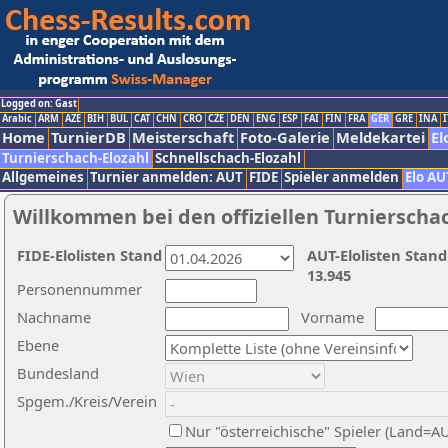
Logged on: Gast
Arabic
ARM
AZE
BIH
BUL
CAT
CHN
CRO
CZE
DEN
ENG
ESP
FAI
FIN
FRA
GER
GRE
INA
I
Home
TurnierDB
Meisterschaft
Foto-Galerie
Meldekartei
El
Turnierschach-Elozahl
Schnellschach-Elozahl
Allgemeines
Turnier anmelden: AUT
FIDE
Spieler anmelden
Elo AU
Willkommen bei den offiziellen Turnierscha
FIDE-Elolisten Stand
AUT-Elolisten Stand
13.945
Personennummer
Nachname
Vorname
Ebene
Bundesland
Spgem./Kreis/Verein
Nur "österreichische" Spieler (Land=A