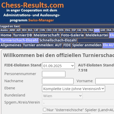
Logged on: Gast
Arabic
ARM
AZE
BIH
BUL
CAT
CHN
CRO
CZE
DEN
ENG
ESP
FAI
FIN
FRA
GER
GRE
INA
I
Home
TurnierDB
Meisterschaft
Foto-Galerie
Meldekartei
El
Turnierschach-Elozahl
Schnellschach-Elozahl
Allgemeines
Turnier anmelden: AUT
FIDE
Spieler anmelden
Elo AU
Willkommen bei den offiziellen Turnierscha
FIDE-Elolisten Stand
AUT-Elolisten Stand
7.518
Personennummer
Nachname
Vorname
Ebene
Bundesland
Spgem./Kreis/Verein
Nur "österreichische" Spieler (Land=A