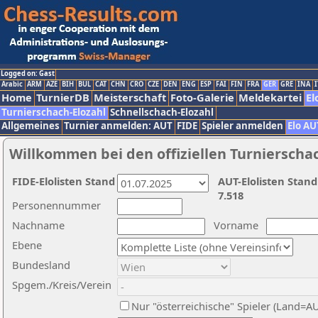
Logged on: Gast
Arabic
ARM
AZE
BIH
BUL
CAT
CHN
CRO
CZE
DEN
ENG
ESP
FAI
FIN
FRA
GER
GRE
INA
I
Home
TurnierDB
Meisterschaft
Foto-Galerie
Meldekartei
El
Turnierschach-Elozahl
Schnellschach-Elozahl
Allgemeines
Turnier anmelden: AUT
FIDE
Spieler anmelden
Elo AU
Willkommen bei den offiziellen Turnierscha
FIDE-Elolisten Stand
AUT-Elolisten Stand
7.518
Personennummer
Nachname
Vorname
Ebene
Bundesland
Spgem./Kreis/Verein
Nur "österreichische" Spieler (Land=A