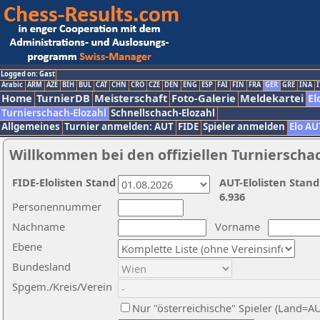
Logged on: Gast
Arabic
ARM
AZE
BIH
BUL
CAT
CHN
CRO
CZE
DEN
ENG
ESP
FAI
FIN
FRA
GER
GRE
INA
I
Home
TurnierDB
Meisterschaft
Foto-Galerie
Meldekartei
El
Turnierschach-Elozahl
Schnellschach-Elozahl
Allgemeines
Turnier anmelden: AUT
FIDE
Spieler anmelden
Elo AU
Willkommen bei den offiziellen Turnierscha
FIDE-Elolisten Stand
AUT-Elolisten Stand
6.936
Personennummer
Nachname
Vorname
Ebene
Bundesland
Spgem./Kreis/Verein
Nur "österreichische" Spieler (Land=A