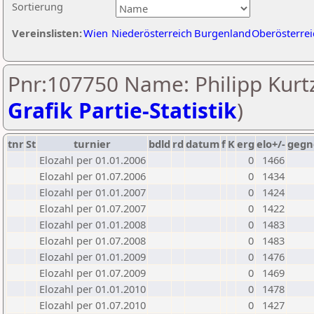
Sortierung
Vereinslisten:
Wien
Niederösterreich
Burgenland
Oberösterrei
Pnr:107750 Name: Philipp Kurtz
Grafik Partie-Statistik
)
tnr
St
turnier
bdld
rd
datum
f
K
erg
elo+/-
gegn
Elozahl per 01.01.2006
0
1466
Elozahl per 01.07.2006
0
1434
Elozahl per 01.01.2007
0
1424
Elozahl per 01.07.2007
0
1422
Elozahl per 01.01.2008
0
1483
Elozahl per 01.07.2008
0
1483
Elozahl per 01.01.2009
0
1476
Elozahl per 01.07.2009
0
1469
Elozahl per 01.01.2010
0
1478
Elozahl per 01.07.2010
0
1427