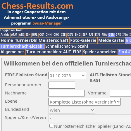
Logged on: Gast
Arabic
ARM
AZE
BIH
BUL
CAT
CHN
CRO
CZE
DEN
ENG
ESP
FAI
FIN
FRA
GER
GRE
INA
I
Home
TurnierDB
Meisterschaft
Foto-Galerie
Meldekartei
El
Turnierschach-Elozahl
Schnellschach-Elozahl
Allgemeines
Turnier anmelden: AUT
FIDE
Spieler anmelden
Elo AU
Willkommen bei den offiziellen Turnierscha
FIDE-Elolisten Stand
AUT-Elolisten Stand
8.601
Personennummer
Nachname
Vorname
Ebene
Bundesland
Spgem./Kreis/Verein
Nur "österreichische" Spieler (Land=A