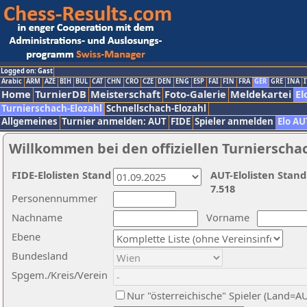
Logged on: Gast
Arabic
ARM
AZE
BIH
BUL
CAT
CHN
CRO
CZE
DEN
ENG
ESP
FAI
FIN
FRA
GER
GRE
INA
I
Home
TurnierDB
Meisterschaft
Foto-Galerie
Meldekartei
El
Turnierschach-Elozahl
Schnellschach-Elozahl
Allgemeines
Turnier anmelden: AUT
FIDE
Spieler anmelden
Elo AU
Willkommen bei den offiziellen Turnierscha
FIDE-Elolisten Stand
AUT-Elolisten Stand
7.518
Personennummer
Nachname
Vorname
Ebene
Bundesland
Spgem./Kreis/Verein
Nur "österreichische" Spieler (Land=A