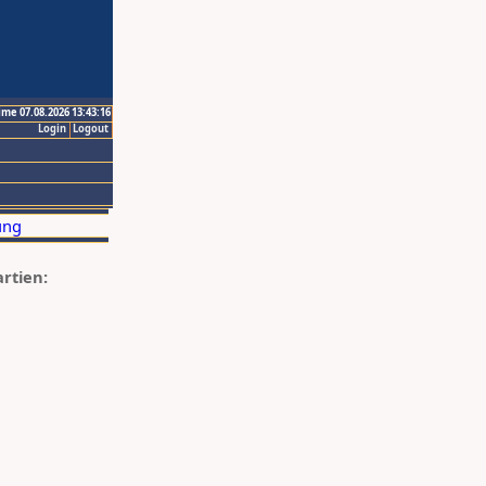
ime 07.08.2026 13:43:16
Login
Logout
artien: