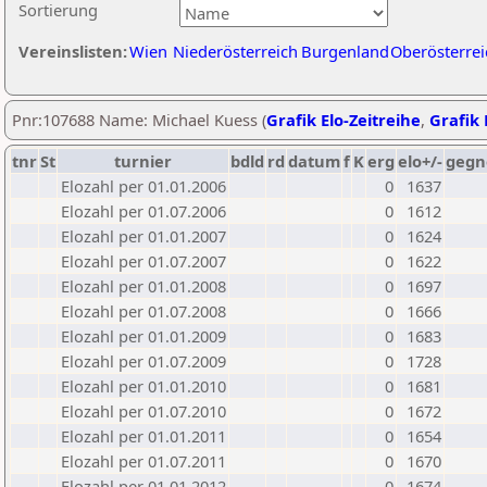
Sortierung
Vereinslisten:
Wien
Niederösterreich
Burgenland
Oberösterrei
Pnr:107688 Name: Michael Kuess (
Grafik Elo-Zeitreihe
,
Grafik 
tnr
St
turnier
bdld
rd
datum
f
K
erg
elo+/-
gegn
Elozahl per 01.01.2006
0
1637
Elozahl per 01.07.2006
0
1612
Elozahl per 01.01.2007
0
1624
Elozahl per 01.07.2007
0
1622
Elozahl per 01.01.2008
0
1697
Elozahl per 01.07.2008
0
1666
Elozahl per 01.01.2009
0
1683
Elozahl per 01.07.2009
0
1728
Elozahl per 01.01.2010
0
1681
Elozahl per 01.07.2010
0
1672
Elozahl per 01.01.2011
0
1654
Elozahl per 01.07.2011
0
1670
Elozahl per 01.01.2012
0
1674