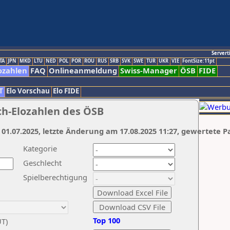
Servert
TA
JPN
MKD
LTU
NED
POL
POR
ROU
RUS
SRB
SVK
SWE
TUR
UKR
VIE
FontSize:11pt
ozahlen
FAQ
Onlineanmeldung
Swiss-Manager
ÖSB
FIDE
T
Elo Vorschau
Elo FIDE
ch-Elozahlen des ÖSB
 01.07.2025, letzte Änderung am 17.08.2025 11:27, gewertete P
Kategorie
Geschlecht
Spielberechtigung
Top 100
UT)