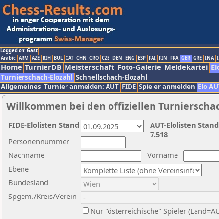
Logged on: Gast
Arabic
ARM
AZE
BIH
BUL
CAT
CHN
CRO
CZE
DEN
ENG
ESP
FAI
FIN
FRA
GER
GRE
INA
I
Home
TurnierDB
Meisterschaft
Foto-Galerie
Meldekartei
El
Turnierschach-Elozahl
Schnellschach-Elozahl
Allgemeines
Turnier anmelden: AUT
FIDE
Spieler anmelden
Elo AU
Willkommen bei den offiziellen Turnierscha
FIDE-Elolisten Stand
AUT-Elolisten Stand
7.518
Personennummer
Nachname
Vorname
Ebene
Bundesland
Spgem./Kreis/Verein
Nur "österreichische" Spieler (Land=A