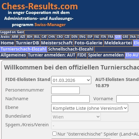
Logged on: Gast
Arabic
ARM
AZE
BIH
BUL
CAT
CHN
CRO
CZE
DEN
ENG
ESP
FAI
FIN
FRA
GER
GRE
INA
I
Home
TurnierDB
Meisterschaft
Foto-Galerie
Meldekartei
El
Turnierschach-Elozahl
Schnellschach-Elozahl
Allgemeines
Turnier anmelden: AUT
FIDE
Spieler anmelden
Elo AU
Willkommen bei den offiziellen Turnierscha
FIDE-Elolisten Stand
AUT-Elolisten Stand
10.879
Personennummer
Nachname
Vorname
Ebene
Bundesland
Spgem./Kreis/Verein
Nur "österreichische" Spieler (Land=A