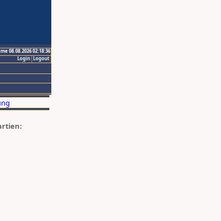
ime 08.08.2026 02:18:36
Login
Logout
artien: