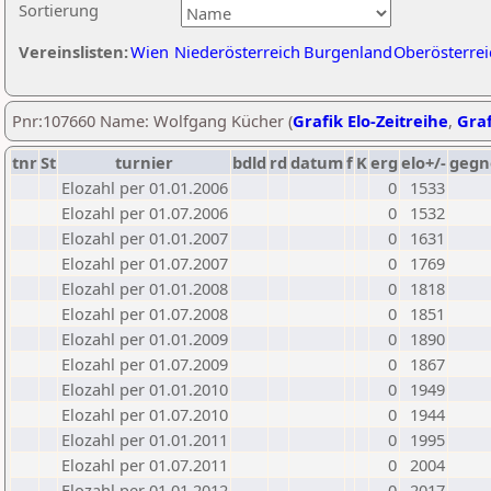
Sortierung
Vereinslisten:
Wien
Niederösterreich
Burgenland
Oberösterrei
Pnr:107660 Name: Wolfgang Kücher (
Grafik Elo-Zeitreihe
,
Graf
tnr
St
turnier
bdld
rd
datum
f
K
erg
elo+/-
gegn
Elozahl per 01.01.2006
0
1533
Elozahl per 01.07.2006
0
1532
Elozahl per 01.01.2007
0
1631
Elozahl per 01.07.2007
0
1769
Elozahl per 01.01.2008
0
1818
Elozahl per 01.07.2008
0
1851
Elozahl per 01.01.2009
0
1890
Elozahl per 01.07.2009
0
1867
Elozahl per 01.01.2010
0
1949
Elozahl per 01.07.2010
0
1944
Elozahl per 01.01.2011
0
1995
Elozahl per 01.07.2011
0
2004
Elozahl per 01.01.2012
0
2017