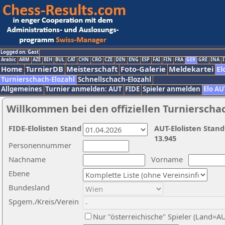
Logged on: Gast
Arabic
ARM
AZE
BIH
BUL
CAT
CHN
CRO
CZE
DEN
ENG
ESP
FAI
FIN
FRA
GER
GRE
INA
I
Home
TurnierDB
Meisterschaft
Foto-Galerie
Meldekartei
El
Turnierschach-Elozahl
Schnellschach-Elozahl
Allgemeines
Turnier anmelden: AUT
FIDE
Spieler anmelden
Elo AU
Willkommen bei den offiziellen Turnierscha
FIDE-Elolisten Stand
AUT-Elolisten Stand
13.945
Personennummer
Nachname
Vorname
Ebene
Bundesland
Spgem./Kreis/Verein
Nur "österreichische" Spieler (Land=A