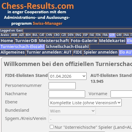
Logged on: Gast
Arabic
ARM
AZE
BIH
BUL
CAT
CHN
CRO
CZE
DEN
ENG
ESP
FAI
FIN
FRA
GER
GRE
INA
I
Home
TurnierDB
Meisterschaft
Foto-Galerie
Meldekartei
El
Turnierschach-Elozahl
Schnellschach-Elozahl
Allgemeines
Turnier anmelden: AUT
FIDE
Spieler anmelden
Elo AU
Willkommen bei den offiziellen Turnierscha
FIDE-Elolisten Stand
AUT-Elolisten Stand
13.945
Personennummer
Nachname
Vorname
Ebene
Bundesland
Spgem./Kreis/Verein
Nur "österreichische" Spieler (Land=A