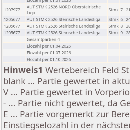
Elozahl per 01.01.2026
AUT STMK 2526 NORD Obersteirische
1207977
Stmk
7
2
Liga
1205677
AUT STMK 2526 Steirische Landesliga
Stmk
6
2
1205677
AUT STMK 2526 Steirische Landesliga
Stmk
8
2
1205677
AUT STMK 2526 Steirische Landesliga
Stmk
9
2
Gesamtpartien 4
Elozahl per 01.04.2026
Elozahl per 01.07.2026
Elozahl per 01.10.2026
Hinweis1
Wertebereich Feld St 
blank ... Partie gewertet in akt
V ... Partie gewertet in Vorperi
- ... Partie nicht gewertet, da 
E ... Partie vorgemerkt zur Be
Einstiegselozahl in der nächst