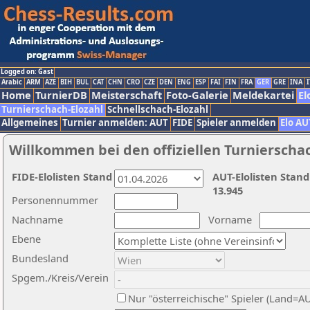
Logged on: Gast
Arabic
ARM
AZE
BIH
BUL
CAT
CHN
CRO
CZE
DEN
ENG
ESP
FAI
FIN
FRA
GER
GRE
INA
I
Home
TurnierDB
Meisterschaft
Foto-Galerie
Meldekartei
El
Turnierschach-Elozahl
Schnellschach-Elozahl
Allgemeines
Turnier anmelden: AUT
FIDE
Spieler anmelden
Elo AU
Willkommen bei den offiziellen Turnierscha
FIDE-Elolisten Stand
AUT-Elolisten Stand
13.945
Personennummer
Nachname
Vorname
Ebene
Bundesland
Spgem./Kreis/Verein
Nur "österreichische" Spieler (Land=A