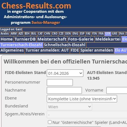
Logged on: Gast
Arabic
ARM
AZE
BIH
BUL
CAT
CHN
CRO
CZE
DEN
ENG
ESP
FAI
FIN
FRA
GER
GRE
INA
I
Home
TurnierDB
Meisterschaft
Foto-Galerie
Meldekartei
El
Turnierschach-Elozahl
Schnellschach-Elozahl
Allgemeines
Turnier anmelden: AUT
FIDE
Spieler anmelden
Elo AU
Willkommen bei den offiziellen Turnierscha
FIDE-Elolisten Stand
AUT-Elolisten Stand
13.945
Personennummer
Nachname
Vorname
Ebene
Bundesland
Spgem./Kreis/Verein
Nur "österreichische" Spieler (Land=A