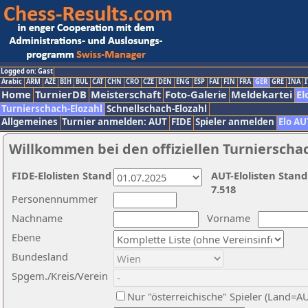
Logged on: Gast
Arabic
ARM
AZE
BIH
BUL
CAT
CHN
CRO
CZE
DEN
ENG
ESP
FAI
FIN
FRA
GER
GRE
INA
I
Home
TurnierDB
Meisterschaft
Foto-Galerie
Meldekartei
El
Turnierschach-Elozahl
Schnellschach-Elozahl
Allgemeines
Turnier anmelden: AUT
FIDE
Spieler anmelden
Elo AU
Willkommen bei den offiziellen Turnierscha
FIDE-Elolisten Stand
AUT-Elolisten Stand
7.518
Personennummer
Nachname
Vorname
Ebene
Bundesland
Spgem./Kreis/Verein
Nur "österreichische" Spieler (Land=A