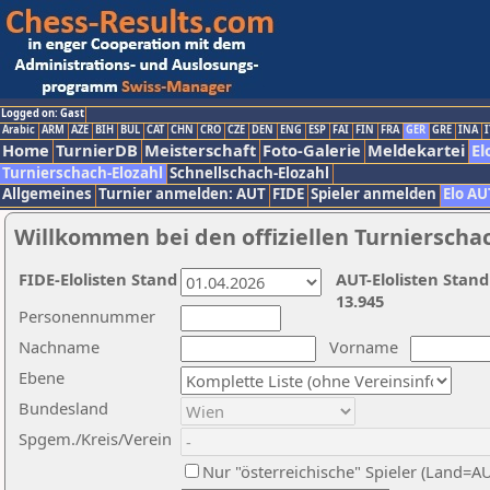
Logged on: Gast
Arabic
ARM
AZE
BIH
BUL
CAT
CHN
CRO
CZE
DEN
ENG
ESP
FAI
FIN
FRA
GER
GRE
INA
I
Home
TurnierDB
Meisterschaft
Foto-Galerie
Meldekartei
El
Turnierschach-Elozahl
Schnellschach-Elozahl
Allgemeines
Turnier anmelden: AUT
FIDE
Spieler anmelden
Elo AU
Willkommen bei den offiziellen Turnierscha
FIDE-Elolisten Stand
AUT-Elolisten Stand
13.945
Personennummer
Nachname
Vorname
Ebene
Bundesland
Spgem./Kreis/Verein
Nur "österreichische" Spieler (Land=A