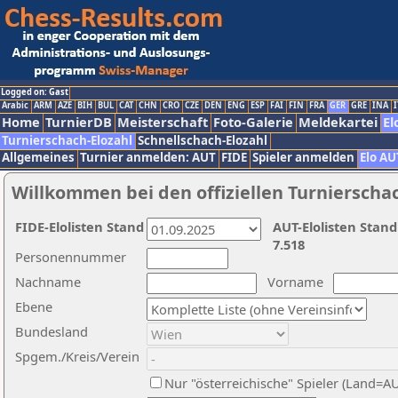
Logged on: Gast
Arabic
ARM
AZE
BIH
BUL
CAT
CHN
CRO
CZE
DEN
ENG
ESP
FAI
FIN
FRA
GER
GRE
INA
I
Home
TurnierDB
Meisterschaft
Foto-Galerie
Meldekartei
El
Turnierschach-Elozahl
Schnellschach-Elozahl
Allgemeines
Turnier anmelden: AUT
FIDE
Spieler anmelden
Elo AU
Willkommen bei den offiziellen Turnierscha
FIDE-Elolisten Stand
AUT-Elolisten Stand
7.518
Personennummer
Nachname
Vorname
Ebene
Bundesland
Spgem./Kreis/Verein
Nur "österreichische" Spieler (Land=A