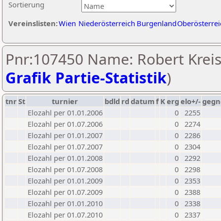
Sortierung
Vereinslisten:
Wien
Niederösterreich
Burgenland
Oberösterrei
Pnr:107450 Name: Robert Kreisl
Grafik Partie-Statistik
)
tnr
St
turnier
bdld
rd
datum
f
K
erg
elo+/-
gegn
Elozahl per 01.01.2006
0
2255
Elozahl per 01.07.2006
0
2274
Elozahl per 01.01.2007
0
2286
Elozahl per 01.07.2007
0
2304
Elozahl per 01.01.2008
0
2292
Elozahl per 01.07.2008
0
2298
Elozahl per 01.01.2009
0
2353
Elozahl per 01.07.2009
0
2388
Elozahl per 01.01.2010
0
2338
Elozahl per 01.07.2010
0
2337