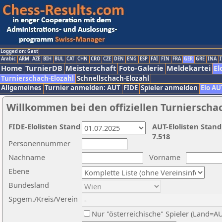
Logged on: Gast
Arabic
ARM
AZE
BIH
BUL
CAT
CHN
CRO
CZE
DEN
ENG
ESP
FAI
FIN
FRA
GER
GRE
INA
I
Home
TurnierDB
Meisterschaft
Foto-Galerie
Meldekartei
El
Turnierschach-Elozahl
Schnellschach-Elozahl
Allgemeines
Turnier anmelden: AUT
FIDE
Spieler anmelden
Elo AU
Willkommen bei den offiziellen Turnierscha
FIDE-Elolisten Stand
AUT-Elolisten Stand
7.518
Personennummer
Nachname
Vorname
Ebene
Bundesland
Spgem./Kreis/Verein
Nur "österreichische" Spieler (Land=A