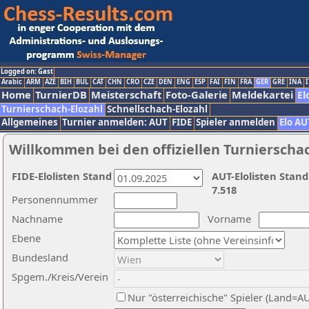
Logged on: Gast
Arabic
ARM
AZE
BIH
BUL
CAT
CHN
CRO
CZE
DEN
ENG
ESP
FAI
FIN
FRA
GER
GRE
INA
I
Home
TurnierDB
Meisterschaft
Foto-Galerie
Meldekartei
El
Turnierschach-Elozahl
Schnellschach-Elozahl
Allgemeines
Turnier anmelden: AUT
FIDE
Spieler anmelden
Elo AU
Willkommen bei den offiziellen Turnierscha
FIDE-Elolisten Stand
AUT-Elolisten Stand
7.518
Personennummer
Nachname
Vorname
Ebene
Bundesland
Spgem./Kreis/Verein
Nur "österreichische" Spieler (Land=A