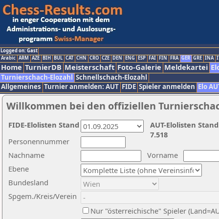
Logged on: Gast
Arabic
ARM
AZE
BIH
BUL
CAT
CHN
CRO
CZE
DEN
ENG
ESP
FAI
FIN
FRA
GER
GRE
INA
I
Home
TurnierDB
Meisterschaft
Foto-Galerie
Meldekartei
El
Turnierschach-Elozahl
Schnellschach-Elozahl
Allgemeines
Turnier anmelden: AUT
FIDE
Spieler anmelden
Elo AU
Willkommen bei den offiziellen Turnierscha
FIDE-Elolisten Stand
AUT-Elolisten Stand
7.518
Personennummer
Nachname
Vorname
Ebene
Bundesland
Spgem./Kreis/Verein
Nur "österreichische" Spieler (Land=A