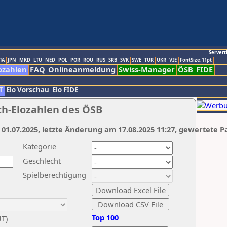
Servert
TA
JPN
MKD
LTU
NED
POL
POR
ROU
RUS
SRB
SVK
SWE
TUR
UKR
VIE
FontSize:11pt
ozahlen
FAQ
Onlineanmeldung
Swiss-Manager
ÖSB
FIDE
T
Elo Vorschau
Elo FIDE
ch-Elozahlen des ÖSB
 01.07.2025, letzte Änderung am 17.08.2025 11:27, gewertete P
Kategorie
Geschlecht
Spielberechtigung
Top 100
UT)