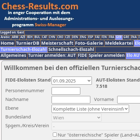
Logged on: Gast
Arabic
ARM
AZE
BIH
BUL
CAT
CHN
CRO
CZE
DEN
ENG
ESP
FAI
FIN
FRA
GER
GRE
INA
I
Home
TurnierDB
Meisterschaft
Foto-Galerie
Meldekartei
El
Turnierschach-Elozahl
Schnellschach-Elozahl
Allgemeines
Turnier anmelden: AUT
FIDE
Spieler anmelden
Elo AU
Willkommen bei den offiziellen Turnierscha
FIDE-Elolisten Stand
AUT-Elolisten Stand
7.518
Personennummer
Nachname
Vorname
Ebene
Bundesland
Spgem./Kreis/Verein
Nur "österreichische" Spieler (Land=A