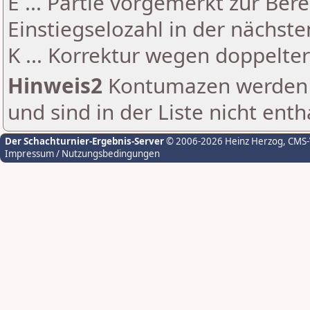
E ... Partie vorgemerkt zur Be
Einstiegselozahl in der nächst
K ... Korrektur wegen doppelt
Hinweis2
Kontumazen werden g
und sind in der Liste nicht enth
Der Schachturnier-Ergebnis-Server
© 2006-2026 Heinz Herzog
, CMS
Impressum / Nutzungsbedingungen