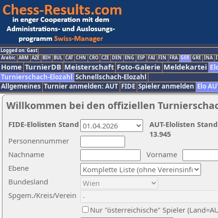
Logged on: Gast
Arabic
ARM
AZE
BIH
BUL
CAT
CHN
CRO
CZE
DEN
ENG
ESP
FAI
FIN
FRA
GER
GRE
INA
I
Home
TurnierDB
Meisterschaft
Foto-Galerie
Meldekartei
El
Turnierschach-Elozahl
Schnellschach-Elozahl
Allgemeines
Turnier anmelden: AUT
FIDE
Spieler anmelden
Elo AU
Willkommen bei den offiziellen Turnierscha
FIDE-Elolisten Stand
AUT-Elolisten Stand
13.945
Personennummer
Nachname
Vorname
Ebene
Bundesland
Spgem./Kreis/Verein
Nur "österreichische" Spieler (Land=A