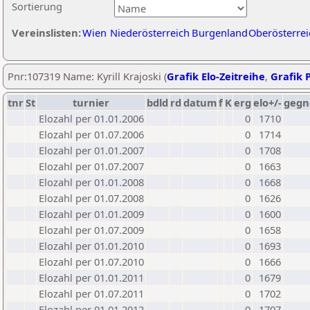
Sortierung
Vereinslisten:
Wien
Niederösterreich
Burgenland
Oberösterrei
Pnr:107319 Name: Kyrill Krajoski (
Grafik Elo-Zeitreihe
,
Grafik P
tnr
St
turnier
bdld
rd
datum
f
K
erg
elo+/-
gegn
Elozahl per 01.01.2006
0
1710
Elozahl per 01.07.2006
0
1714
Elozahl per 01.01.2007
0
1708
Elozahl per 01.07.2007
0
1663
Elozahl per 01.01.2008
0
1668
Elozahl per 01.07.2008
0
1626
Elozahl per 01.01.2009
0
1600
Elozahl per 01.07.2009
0
1658
Elozahl per 01.01.2010
0
1693
Elozahl per 01.07.2010
0
1666
Elozahl per 01.01.2011
0
1679
Elozahl per 01.07.2011
0
1702
Elozahl per 01.01.2012
0
1707