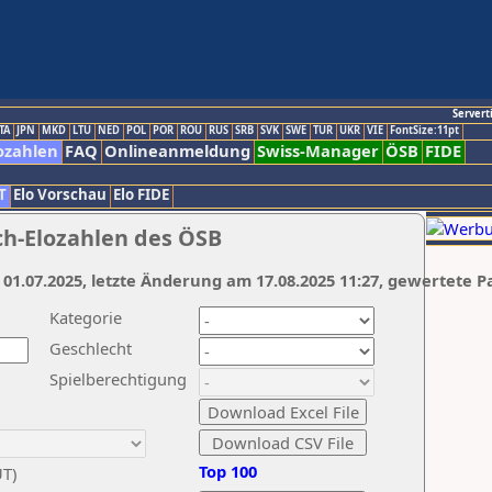
Servert
TA
JPN
MKD
LTU
NED
POL
POR
ROU
RUS
SRB
SVK
SWE
TUR
UKR
VIE
FontSize:11pt
ozahlen
FAQ
Onlineanmeldung
Swiss-Manager
ÖSB
FIDE
T
Elo Vorschau
Elo FIDE
ch-Elozahlen des ÖSB
 01.07.2025, letzte Änderung am 17.08.2025 11:27, gewertete P
Kategorie
Geschlecht
Spielberechtigung
Top 100
UT)