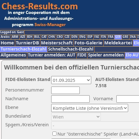
Logged on: Gast
Arabic
ARM
AZE
BIH
BUL
CAT
CHN
CRO
CZE
DEN
ENG
ESP
FAI
FIN
FRA
GER
GRE
INA
I
Home
TurnierDB
Meisterschaft
Foto-Galerie
Meldekartei
El
Turnierschach-Elozahl
Schnellschach-Elozahl
Allgemeines
Turnier anmelden: AUT
FIDE
Spieler anmelden
Elo AU
Willkommen bei den offiziellen Turnierscha
FIDE-Elolisten Stand
AUT-Elolisten Stand
7.518
Personennummer
Nachname
Vorname
Ebene
Bundesland
Spgem./Kreis/Verein
Nur "österreichische" Spieler (Land=A