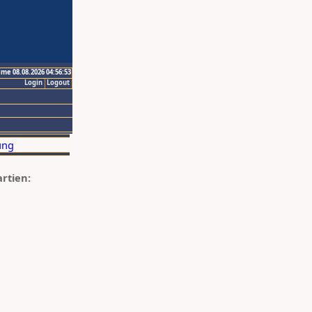
ime 08.08.2026 04:56:53
Login
Logout
artien: