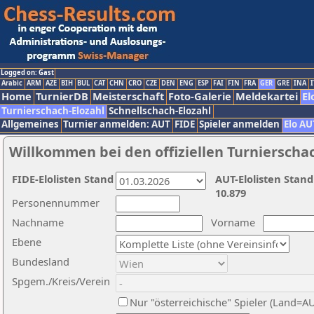
Logged on: Gast
Arabic
ARM
AZE
BIH
BUL
CAT
CHN
CRO
CZE
DEN
ENG
ESP
FAI
FIN
FRA
GER
GRE
INA
I
Home
TurnierDB
Meisterschaft
Foto-Galerie
Meldekartei
El
Turnierschach-Elozahl
Schnellschach-Elozahl
Allgemeines
Turnier anmelden: AUT
FIDE
Spieler anmelden
Elo AU
Willkommen bei den offiziellen Turnierscha
FIDE-Elolisten Stand
AUT-Elolisten Stand
10.879
Personennummer
Nachname
Vorname
Ebene
Bundesland
Spgem./Kreis/Verein
Nur "österreichische" Spieler (Land=A