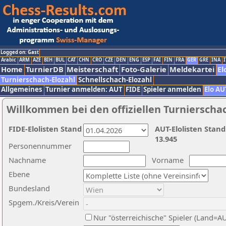
Logged on: Gast
Arabic
ARM
AZE
BIH
BUL
CAT
CHN
CRO
CZE
DEN
ENG
ESP
FAI
FIN
FRA
GER
GRE
INA
I
Home
TurnierDB
Meisterschaft
Foto-Galerie
Meldekartei
El
Turnierschach-Elozahl
Schnellschach-Elozahl
Allgemeines
Turnier anmelden: AUT
FIDE
Spieler anmelden
Elo AU
Willkommen bei den offiziellen Turnierscha
FIDE-Elolisten Stand
AUT-Elolisten Stand
13.945
Personennummer
Nachname
Vorname
Ebene
Bundesland
Spgem./Kreis/Verein
Nur "österreichische" Spieler (Land=A