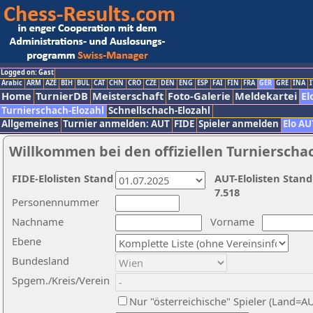
Logged on: Gast
Arabic
ARM
AZE
BIH
BUL
CAT
CHN
CRO
CZE
DEN
ENG
ESP
FAI
FIN
FRA
GER
GRE
INA
I
Home
TurnierDB
Meisterschaft
Foto-Galerie
Meldekartei
El
Turnierschach-Elozahl
Schnellschach-Elozahl
Allgemeines
Turnier anmelden: AUT
FIDE
Spieler anmelden
Elo AU
Willkommen bei den offiziellen Turnierscha
FIDE-Elolisten Stand
AUT-Elolisten Stand
7.518
Personennummer
Nachname
Vorname
Ebene
Bundesland
Spgem./Kreis/Verein
Nur "österreichische" Spieler (Land=A