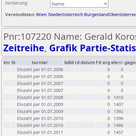
Sortierung
Vereinslisten:
Wien
Niederösterreich
Burgenland
Oberösterrei
Pnr:107220 Name: Gerald Koros
Zeitreihe
,
Grafik Partie-Statis
tnr
St
turnier
bdld
rd
datum
f
K
erg
elo+/-
gegn
Elozahl per 01.01.2006
0
0
Elozahl per 01.07.2006
0
0
Elozahl per 01.01.2007
0
0
Elozahl per 01.07.2007
0
0
Elozahl per 01.07.2008
0
1410
Elozahl per 01.01.2009
0
1407
Elozahl per 01.07.2009
0
1392
Elozahl per 01.01.2010
0
1396
Elozahl per 01.07.2010
0
1466
Elozahl per 01.01.2011
0
1457