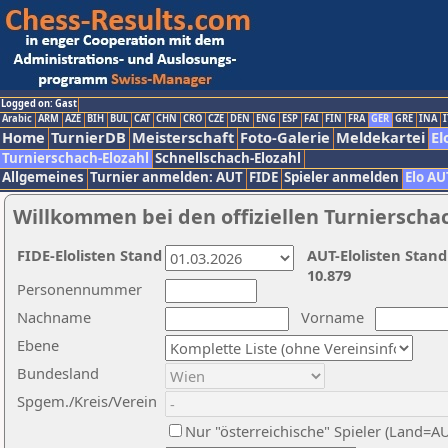
Logged on: Gast
Arabic
ARM
AZE
BIH
BUL
CAT
CHN
CRO
CZE
DEN
ENG
ESP
FAI
FIN
FRA
GER
GRE
INA
I
Home
TurnierDB
Meisterschaft
Foto-Galerie
Meldekartei
El
Turnierschach-Elozahl
Schnellschach-Elozahl
Allgemeines
Turnier anmelden: AUT
FIDE
Spieler anmelden
Elo AU
Willkommen bei den offiziellen Turnierscha
FIDE-Elolisten Stand
AUT-Elolisten Stand
10.879
Personennummer
Nachname
Vorname
Ebene
Bundesland
Spgem./Kreis/Verein
Nur "österreichische" Spieler (Land=A