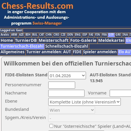
Logged on: Gast
Arabic
ARM
AZE
BIH
BUL
CAT
CHN
CRO
CZE
DEN
ENG
ESP
FAI
FIN
FRA
GER
GRE
INA
I
Home
TurnierDB
Meisterschaft
Foto-Galerie
Meldekartei
El
Turnierschach-Elozahl
Schnellschach-Elozahl
Allgemeines
Turnier anmelden: AUT
FIDE
Spieler anmelden
Elo AU
Willkommen bei den offiziellen Turnierscha
FIDE-Elolisten Stand
AUT-Elolisten Stand
13.945
Personennummer
Nachname
Vorname
Ebene
Bundesland
Spgem./Kreis/Verein
Nur "österreichische" Spieler (Land=A