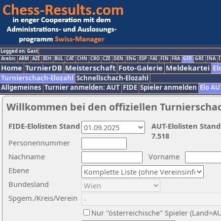
Logged on: Gast
Arabic
ARM
AZE
BIH
BUL
CAT
CHN
CRO
CZE
DEN
ENG
ESP
FAI
FIN
FRA
GER
GRE
INA
I
Home
TurnierDB
Meisterschaft
Foto-Galerie
Meldekartei
El
Turnierschach-Elozahl
Schnellschach-Elozahl
Allgemeines
Turnier anmelden: AUT
FIDE
Spieler anmelden
Elo AU
Willkommen bei den offiziellen Turnierscha
FIDE-Elolisten Stand
AUT-Elolisten Stand
7.518
Personennummer
Nachname
Vorname
Ebene
Bundesland
Spgem./Kreis/Verein
Nur "österreichische" Spieler (Land=A