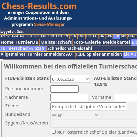
Logged on: Gast
Arabic
ARM
AZE
BIH
BUL
CAT
CHN
CRO
CZE
DEN
ENG
ESP
FAI
FIN
FRA
GER
GRE
INA
I
Home
TurnierDB
Meisterschaft
Foto-Galerie
Meldekartei
El
Turnierschach-Elozahl
Schnellschach-Elozahl
Allgemeines
Turnier anmelden: AUT
FIDE
Spieler anmelden
Elo AU
Willkommen bei den offiziellen Turnierscha
FIDE-Elolisten Stand
AUT-Elolisten Stand
13.945
Personennummer
Nachname
Vorname
Ebene
Bundesland
Spgem./Kreis/Verein
Nur "österreichische" Spieler (Land=A