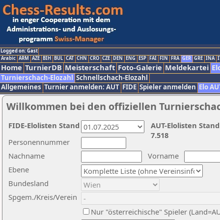
Logged on: Gast
Arabic
ARM
AZE
BIH
BUL
CAT
CHN
CRO
CZE
DEN
ENG
ESP
FAI
FIN
FRA
GER
GRE
INA
I
Home
TurnierDB
Meisterschaft
Foto-Galerie
Meldekartei
El
Turnierschach-Elozahl
Schnellschach-Elozahl
Allgemeines
Turnier anmelden: AUT
FIDE
Spieler anmelden
Elo AU
Willkommen bei den offiziellen Turnierscha
FIDE-Elolisten Stand
AUT-Elolisten Stand
7.518
Personennummer
Nachname
Vorname
Ebene
Bundesland
Spgem./Kreis/Verein
Nur "österreichische" Spieler (Land=A