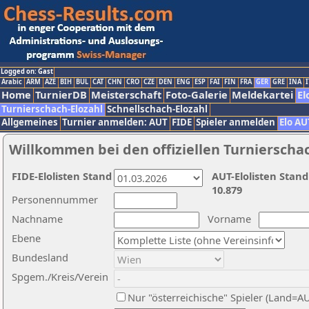
Logged on: Gast
Arabic
ARM
AZE
BIH
BUL
CAT
CHN
CRO
CZE
DEN
ENG
ESP
FAI
FIN
FRA
GER
GRE
INA
I
Home
TurnierDB
Meisterschaft
Foto-Galerie
Meldekartei
El
Turnierschach-Elozahl
Schnellschach-Elozahl
Allgemeines
Turnier anmelden: AUT
FIDE
Spieler anmelden
Elo AU
Willkommen bei den offiziellen Turnierscha
FIDE-Elolisten Stand
AUT-Elolisten Stand
10.879
Personennummer
Nachname
Vorname
Ebene
Bundesland
Spgem./Kreis/Verein
Nur "österreichische" Spieler (Land=A