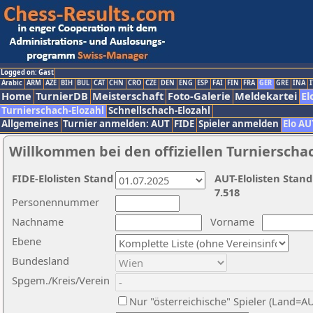
Logged on: Gast
Arabic
ARM
AZE
BIH
BUL
CAT
CHN
CRO
CZE
DEN
ENG
ESP
FAI
FIN
FRA
GER
GRE
INA
I
Home
TurnierDB
Meisterschaft
Foto-Galerie
Meldekartei
El
Turnierschach-Elozahl
Schnellschach-Elozahl
Allgemeines
Turnier anmelden: AUT
FIDE
Spieler anmelden
Elo AU
Willkommen bei den offiziellen Turnierscha
FIDE-Elolisten Stand
AUT-Elolisten Stand
7.518
Personennummer
Nachname
Vorname
Ebene
Bundesland
Spgem./Kreis/Verein
Nur "österreichische" Spieler (Land=A