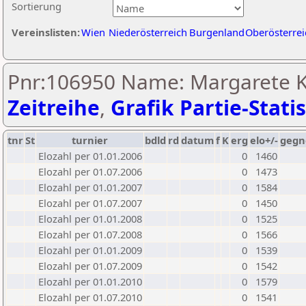
Sortierung
Vereinslisten:
Wien
Niederösterreich
Burgenland
Oberösterrei
Pnr:106950 Name: Margarete K
Zeitreihe
,
Grafik Partie-Statis
tnr
St
turnier
bdld
rd
datum
f
K
erg
elo+/-
gegn
Elozahl per 01.01.2006
0
1460
Elozahl per 01.07.2006
0
1473
Elozahl per 01.01.2007
0
1584
Elozahl per 01.07.2007
0
1450
Elozahl per 01.01.2008
0
1525
Elozahl per 01.07.2008
0
1566
Elozahl per 01.01.2009
0
1539
Elozahl per 01.07.2009
0
1542
Elozahl per 01.01.2010
0
1579
Elozahl per 01.07.2010
0
1541