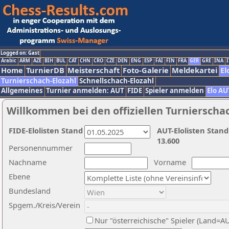
Logged on: Gast
Arabic
ARM
AZE
BIH
BUL
CAT
CHN
CRO
CZE
DEN
ENG
ESP
FAI
FIN
FRA
GER
GRE
INA
I
Home
TurnierDB
Meisterschaft
Foto-Galerie
Meldekartei
El
Turnierschach-Elozahl
Schnellschach-Elozahl
Allgemeines
Turnier anmelden: AUT
FIDE
Spieler anmelden
Elo AU
Willkommen bei den offiziellen Turnierscha
FIDE-Elolisten Stand
AUT-Elolisten Stand
13.600
Personennummer
Nachname
Vorname
Ebene
Bundesland
Spgem./Kreis/Verein
Nur "österreichische" Spieler (Land=A