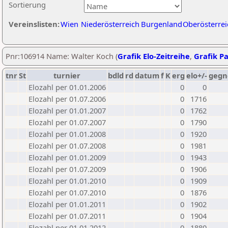
Sortierung
Vereinslisten:
Wien
Niederösterreich
Burgenland
Oberösterrei
Pnr:106914 Name: Walter Koch (
Grafik Elo-Zeitreihe
,
Grafik Pa
tnr
St
turnier
bdld
rd
datum
f
K
erg
elo+/-
gegn
Elozahl per 01.01.2006
0
0
Elozahl per 01.07.2006
0
1716
Elozahl per 01.01.2007
0
1762
Elozahl per 01.07.2007
0
1790
Elozahl per 01.01.2008
0
1920
Elozahl per 01.07.2008
0
1981
Elozahl per 01.01.2009
0
1943
Elozahl per 01.07.2009
0
1906
Elozahl per 01.01.2010
0
1909
Elozahl per 01.07.2010
0
1876
Elozahl per 01.01.2011
0
1902
Elozahl per 01.07.2011
0
1904
Elozahl per 01.01.2012
0
1880