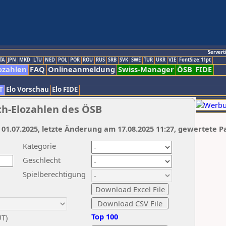
Servert
TA
JPN
MKD
LTU
NED
POL
POR
ROU
RUS
SRB
SVK
SWE
TUR
UKR
VIE
FontSize:11pt
ozahlen
FAQ
Onlineanmeldung
Swiss-Manager
ÖSB
FIDE
T
Elo Vorschau
Elo FIDE
ch-Elozahlen des ÖSB
 01.07.2025, letzte Änderung am 17.08.2025 11:27, gewertete P
Kategorie
Geschlecht
Spielberechtigung
Top 100
UT)