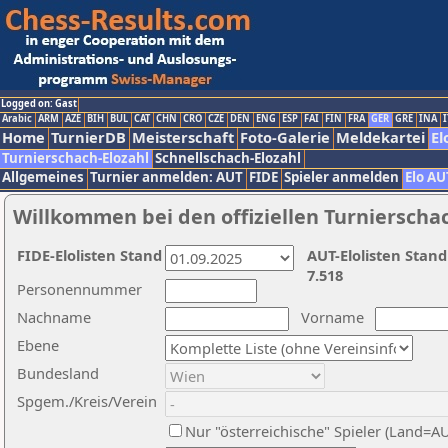
Logged on: Gast
Arabic
ARM
AZE
BIH
BUL
CAT
CHN
CRO
CZE
DEN
ENG
ESP
FAI
FIN
FRA
GER
GRE
INA
I
Home
TurnierDB
Meisterschaft
Foto-Galerie
Meldekartei
El
Turnierschach-Elozahl
Schnellschach-Elozahl
Allgemeines
Turnier anmelden: AUT
FIDE
Spieler anmelden
Elo AU
Willkommen bei den offiziellen Turnierscha
FIDE-Elolisten Stand
AUT-Elolisten Stand
7.518
Personennummer
Nachname
Vorname
Ebene
Bundesland
Spgem./Kreis/Verein
Nur "österreichische" Spieler (Land=A