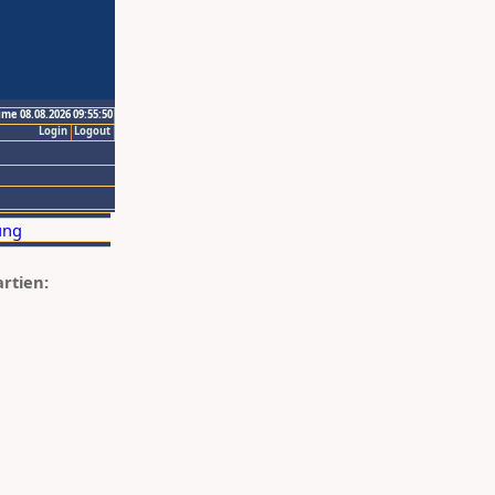
ime 08.08.2026 09:55:50
Login
Logout
artien: