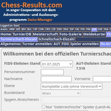
Logged on: Gast
Arabic
ARM
AZE
BIH
BUL
CAT
CHN
CRO
CZE
DEN
ENG
ESP
FAI
FIN
FRA
GER
GRE
INA
I
Home
TurnierDB
Meisterschaft
Foto-Galerie
Meldekartei
El
Turnierschach-Elozahl
Schnellschach-Elozahl
Allgemeines
Turnier anmelden: AUT
FIDE
Spieler anmelden
Elo AU
Willkommen bei den offiziellen Turnierscha
FIDE-Elolisten Stand
AUT-Elolisten Stand
7.518
Personennummer
Nachname
Vorname
Ebene
Bundesland
Spgem./Kreis/Verein
Nur "österreichische" Spieler (Land=A