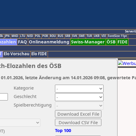
Servert
TA
JPN
MKD
LTU
NED
POL
POR
ROU
RUS
SRB
SVK
SWE
TUR
UKR
VIE
FontSize:11pt
ozahlen
FAQ
Onlineanmeldung
Swiss-Manager
ÖSB
FIDE
T
Elo Vorschau
Elo FIDE
ch-Elozahlen des ÖSB
 01.01.2026, letzte Änderung am 14.01.2026 09:08, gewertete P
Kategorie
Geschlecht
Spielberechtigung
Top 100
UT)