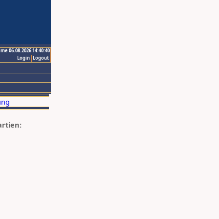
ime 06.08.2026 14:40:40
Login
Logout
artien: