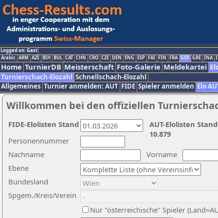
Logged on: Gast
Arabic
ARM
AZE
BIH
BUL
CAT
CHN
CRO
CZE
DEN
ENG
ESP
FAI
FIN
FRA
GER
GRE
INA
I
Home
TurnierDB
Meisterschaft
Foto-Galerie
Meldekartei
El
Turnierschach-Elozahl
Schnellschach-Elozahl
Allgemeines
Turnier anmelden: AUT
FIDE
Spieler anmelden
Elo AU
Willkommen bei den offiziellen Turnierscha
FIDE-Elolisten Stand
AUT-Elolisten Stand
10.879
Personennummer
Nachname
Vorname
Ebene
Bundesland
Spgem./Kreis/Verein
Nur "österreichische" Spieler (Land=A