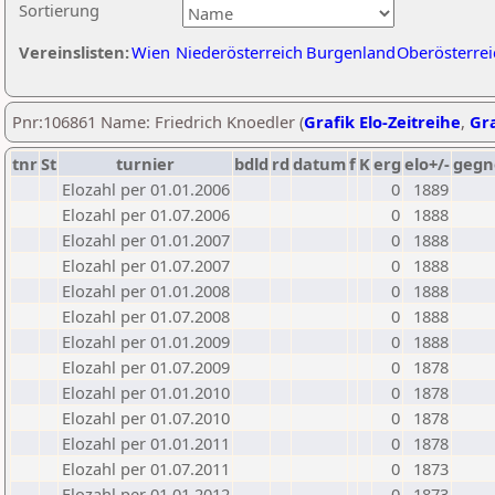
Sortierung
Vereinslisten:
Wien
Niederösterreich
Burgenland
Oberösterrei
Pnr:106861 Name: Friedrich Knoedler (
Grafik Elo-Zeitreihe
,
Gra
tnr
St
turnier
bdld
rd
datum
f
K
erg
elo+/-
gegn
Elozahl per 01.01.2006
0
1889
Elozahl per 01.07.2006
0
1888
Elozahl per 01.01.2007
0
1888
Elozahl per 01.07.2007
0
1888
Elozahl per 01.01.2008
0
1888
Elozahl per 01.07.2008
0
1888
Elozahl per 01.01.2009
0
1888
Elozahl per 01.07.2009
0
1878
Elozahl per 01.01.2010
0
1878
Elozahl per 01.07.2010
0
1878
Elozahl per 01.01.2011
0
1878
Elozahl per 01.07.2011
0
1873
Elozahl per 01.01.2012
0
1873