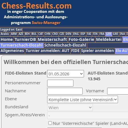
Logged on: Gast
Arabic
ARM
AZE
BIH
BUL
CAT
CHN
CRO
CZE
DEN
ENG
ESP
FAI
FIN
FRA
GER
GRE
INA
I
Home
TurnierDB
Meisterschaft
Foto-Galerie
Meldekartei
El
Turnierschach-Elozahl
Schnellschach-Elozahl
Allgemeines
Turnier anmelden: AUT
FIDE
Spieler anmelden
Elo AU
Willkommen bei den offiziellen Turnierscha
FIDE-Elolisten Stand
AUT-Elolisten Stand
13.945
Personennummer
Nachname
Vorname
Ebene
Bundesland
Spgem./Kreis/Verein
Nur "österreichische" Spieler (Land=A