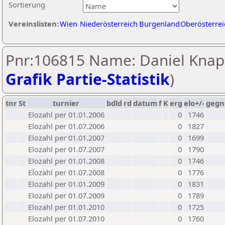
Sortierung
Vereinslisten:
Wien
Niederösterreich
Burgenland
Oberösterrei
Pnr:106815 Name: Daniel Knap
Grafik Partie-Statistik
)
tnr
St
turnier
bdld
rd
datum
f
K
erg
elo+/-
gegn
Elozahl per 01.01.2006
0
1746
Elozahl per 01.07.2006
0
1827
Elozahl per 01.01.2007
0
1699
Elozahl per 01.07.2007
0
1790
Elozahl per 01.01.2008
0
1746
Elozahl per 01.07.2008
0
1776
Elozahl per 01.01.2009
0
1831
Elozahl per 01.07.2009
0
1789
Elozahl per 01.01.2010
0
1725
Elozahl per 01.07.2010
0
1760