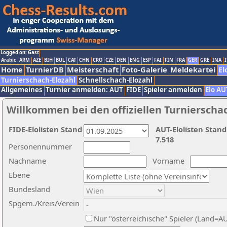
Logged on: Gast
Arabic
ARM
AZE
BIH
BUL
CAT
CHN
CRO
CZE
DEN
ENG
ESP
FAI
FIN
FRA
GER
GRE
INA
I
Home
TurnierDB
Meisterschaft
Foto-Galerie
Meldekartei
El
Turnierschach-Elozahl
Schnellschach-Elozahl
Allgemeines
Turnier anmelden: AUT
FIDE
Spieler anmelden
Elo AU
Willkommen bei den offiziellen Turnierscha
FIDE-Elolisten Stand
AUT-Elolisten Stand
7.518
Personennummer
Nachname
Vorname
Ebene
Bundesland
Spgem./Kreis/Verein
Nur "österreichische" Spieler (Land=A