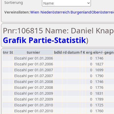
Sortierung
Vereinslisten:
Wien
Niederösterreich
Burgenland
Oberösterrei
Pnr:106815 Name: Daniel Knap
Grafik Partie-Statistik
)
tnr
St
turnier
bdld
rd
datum
f
K
erg
elo+/-
gegn
Elozahl per 01.01.2006
0
1746
Elozahl per 01.07.2006
0
1827
Elozahl per 01.01.2007
0
1699
Elozahl per 01.07.2007
0
1790
Elozahl per 01.01.2008
0
1746
Elozahl per 01.07.2008
0
1776
Elozahl per 01.01.2009
0
1831
Elozahl per 01.07.2009
0
1789
Elozahl per 01.01.2010
0
1725
Elozahl per 01.07.2010
0
1760