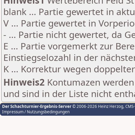
Hinweis1
Wertebereich Feld St 
blank ... Partie gewertet in akt
V ... Partie gewertet in Vorperi
- ... Partie nicht gewertet, da 
E ... Partie vorgemerkt zur Be
Einstiegselozahl in der nächst
K ... Korrektur wegen doppelt
Hinweis2
Kontumazen werden g
und sind in der Liste nicht enth
Der Schachturnier-Ergebnis-Server
© 2006-2026 Heinz Herzog
, CMS
Impressum / Nutzungsbedingungen