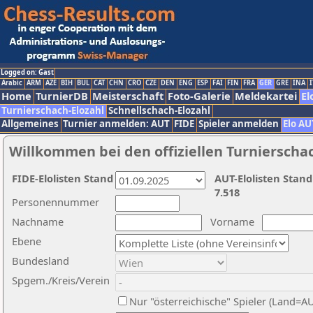
Logged on: Gast
Arabic
ARM
AZE
BIH
BUL
CAT
CHN
CRO
CZE
DEN
ENG
ESP
FAI
FIN
FRA
GER
GRE
INA
I
Home
TurnierDB
Meisterschaft
Foto-Galerie
Meldekartei
El
Turnierschach-Elozahl
Schnellschach-Elozahl
Allgemeines
Turnier anmelden: AUT
FIDE
Spieler anmelden
Elo AU
Willkommen bei den offiziellen Turnierscha
FIDE-Elolisten Stand
AUT-Elolisten Stand
7.518
Personennummer
Nachname
Vorname
Ebene
Bundesland
Spgem./Kreis/Verein
Nur "österreichische" Spieler (Land=A