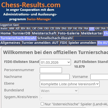
Logged on: Gast
Arabic
ARM
AZE
BIH
BUL
CAT
CHN
CRO
CZE
DEN
ENG
ESP
FAI
FIN
FRA
GER
GRE
INA
I
Home
TurnierDB
Meisterschaft
Foto-Galerie
Meldekartei
El
Turnierschach-Elozahl
Schnellschach-Elozahl
Allgemeines
Turnier anmelden: AUT
FIDE
Spieler anmelden
Elo AU
Willkommen bei den offiziellen Turnierscha
FIDE-Elolisten Stand
AUT-Elolisten Stand
10.879
Personennummer
Nachname
Vorname
Ebene
Bundesland
Spgem./Kreis/Verein
Nur "österreichische" Spieler (Land=A