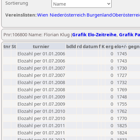
Sortierung
Vereinslisten:
Wien
Niederösterreich
Burgenland
Oberösterrei
Pnr:106800 Name: Florian Klug (
Grafik Elo-Zeitreihe
,
Grafik Pa
tnr
St
turnier
bdld
rd
datum
f
K
erg
elo+/-
gegn
Elozahl per 01.01.2006
0
1745
Elozahl per 01.07.2006
0
1743
Elozahl per 01.01.2007
0
1730
Elozahl per 01.07.2007
0
1727
Elozahl per 01.01.2008
0
1732
Elozahl per 01.07.2008
0
1769
Elozahl per 01.01.2009
0
1748
Elozahl per 01.07.2009
0
1755
Elozahl per 01.01.2010
0
1762
Elozahl per 01.07.2010
0
1770
Elozahl per 01.01.2011
0
1825
Elozahl per 01.07.2011
0
1824
Elozahl per 01.01.2012
0
1833