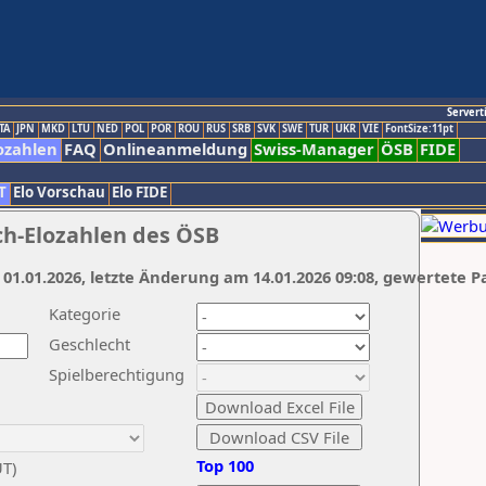
Servert
TA
JPN
MKD
LTU
NED
POL
POR
ROU
RUS
SRB
SVK
SWE
TUR
UKR
VIE
FontSize:11pt
ozahlen
FAQ
Onlineanmeldung
Swiss-Manager
ÖSB
FIDE
T
Elo Vorschau
Elo FIDE
ch-Elozahlen des ÖSB
 01.01.2026, letzte Änderung am 14.01.2026 09:08, gewertete P
Kategorie
Geschlecht
Spielberechtigung
Top 100
UT)