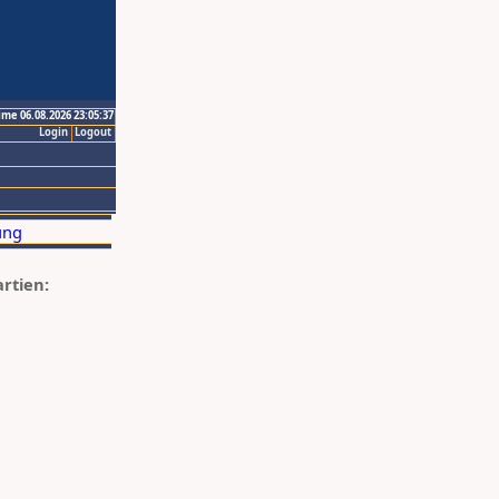
ime 06.08.2026 23:05:37
Login
Logout
artien: