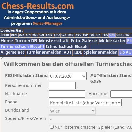
Logged on: Gast
Arabic
ARM
AZE
BIH
BUL
CAT
CHN
CRO
CZE
DEN
ENG
ESP
FAI
FIN
FRA
GER
GRE
INA
I
Home
TurnierDB
Meisterschaft
Foto-Galerie
Meldekartei
El
Turnierschach-Elozahl
Schnellschach-Elozahl
Allgemeines
Turnier anmelden: AUT
FIDE
Spieler anmelden
Elo AU
Willkommen bei den offiziellen Turnierscha
FIDE-Elolisten Stand
AUT-Elolisten Stand
6.936
Personennummer
Nachname
Vorname
Ebene
Bundesland
Spgem./Kreis/Verein
Nur "österreichische" Spieler (Land=A