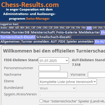
Logged on: Gast
Arabic
ARM
AZE
BIH
BUL
CAT
CHN
CRO
CZE
DEN
ENG
ESP
FAI
FIN
FRA
GER
GRE
INA
I
Home
TurnierDB
Meisterschaft
Foto-Galerie
Meldekartei
El
Turnierschach-Elozahl
Schnellschach-Elozahl
Allgemeines
Turnier anmelden: AUT
FIDE
Spieler anmelden
Elo AU
Willkommen bei den offiziellen Turnierscha
FIDE-Elolisten Stand
AUT-Elolisten Stand
7.518
Personennummer
Nachname
Vorname
Ebene
Bundesland
Spgem./Kreis/Verein
Nur "österreichische" Spieler (Land=A