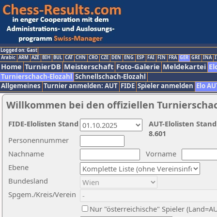
Logged on: Gast
Arabic
ARM
AZE
BIH
BUL
CAT
CHN
CRO
CZE
DEN
ENG
ESP
FAI
FIN
FRA
GER
GRE
INA
I
Home
TurnierDB
Meisterschaft
Foto-Galerie
Meldekartei
El
Turnierschach-Elozahl
Schnellschach-Elozahl
Allgemeines
Turnier anmelden: AUT
FIDE
Spieler anmelden
Elo AU
Willkommen bei den offiziellen Turnierscha
FIDE-Elolisten Stand
AUT-Elolisten Stand
8.601
Personennummer
Nachname
Vorname
Ebene
Bundesland
Spgem./Kreis/Verein
Nur "österreichische" Spieler (Land=A