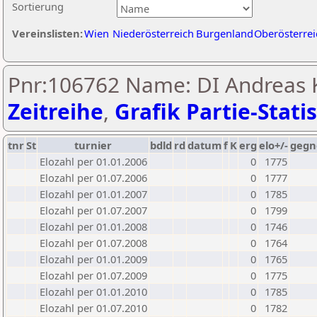
Sortierung
Vereinslisten:
Wien
Niederösterreich
Burgenland
Oberösterrei
Pnr:106762 Name: DI Andreas K
Zeitreihe
,
Grafik Partie-Statis
tnr
St
turnier
bdld
rd
datum
f
K
erg
elo+/-
gegn
Elozahl per 01.01.2006
0
1775
Elozahl per 01.07.2006
0
1777
Elozahl per 01.01.2007
0
1785
Elozahl per 01.07.2007
0
1799
Elozahl per 01.01.2008
0
1746
Elozahl per 01.07.2008
0
1764
Elozahl per 01.01.2009
0
1765
Elozahl per 01.07.2009
0
1775
Elozahl per 01.01.2010
0
1785
Elozahl per 01.07.2010
0
1782