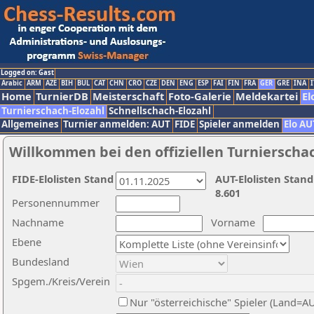
Logged on: Gast
Arabic
ARM
AZE
BIH
BUL
CAT
CHN
CRO
CZE
DEN
ENG
ESP
FAI
FIN
FRA
GER
GRE
INA
I
Home
TurnierDB
Meisterschaft
Foto-Galerie
Meldekartei
El
Turnierschach-Elozahl
Schnellschach-Elozahl
Allgemeines
Turnier anmelden: AUT
FIDE
Spieler anmelden
Elo AU
Willkommen bei den offiziellen Turnierscha
FIDE-Elolisten Stand
AUT-Elolisten Stand
8.601
Personennummer
Nachname
Vorname
Ebene
Bundesland
Spgem./Kreis/Verein
Nur "österreichische" Spieler (Land=A