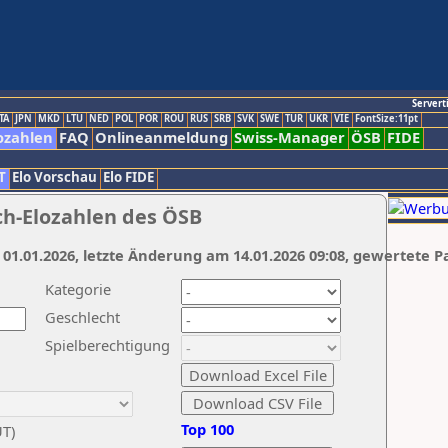
Servert
TA
JPN
MKD
LTU
NED
POL
POR
ROU
RUS
SRB
SVK
SWE
TUR
UKR
VIE
FontSize:11pt
ozahlen
FAQ
Onlineanmeldung
Swiss-Manager
ÖSB
FIDE
T
Elo Vorschau
Elo FIDE
ch-Elozahlen des ÖSB
 01.01.2026, letzte Änderung am 14.01.2026 09:08, gewertete P
Kategorie
Geschlecht
Spielberechtigung
Top 100
UT)