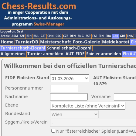
Logged on: Gast
Arabic
ARM
AZE
BIH
BUL
CAT
CHN
CRO
CZE
DEN
ENG
ESP
FAI
FIN
FRA
GER
GRE
INA
I
Home
TurnierDB
Meisterschaft
Foto-Galerie
Meldekartei
El
Turnierschach-Elozahl
Schnellschach-Elozahl
Allgemeines
Turnier anmelden: AUT
FIDE
Spieler anmelden
Elo AU
Willkommen bei den offiziellen Turnierscha
FIDE-Elolisten Stand
AUT-Elolisten Stand
10.879
Personennummer
Nachname
Vorname
Ebene
Bundesland
Spgem./Kreis/Verein
Nur "österreichische" Spieler (Land=A