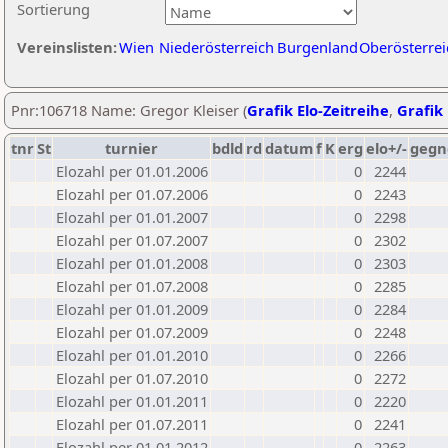
Sortierung
Vereinslisten:
Wien
Niederösterreich
Burgenland
Oberösterrei
Pnr:106718 Name: Gregor Kleiser (
Grafik Elo-Zeitreihe
,
Grafik 
tnr
St
turnier
bdld
rd
datum
f
K
erg
elo+/-
gegn
Elozahl per 01.01.2006
0
2244
Elozahl per 01.07.2006
0
2243
Elozahl per 01.01.2007
0
2298
Elozahl per 01.07.2007
0
2302
Elozahl per 01.01.2008
0
2303
Elozahl per 01.07.2008
0
2285
Elozahl per 01.01.2009
0
2284
Elozahl per 01.07.2009
0
2248
Elozahl per 01.01.2010
0
2266
Elozahl per 01.07.2010
0
2272
Elozahl per 01.01.2011
0
2220
Elozahl per 01.07.2011
0
2241
Elozahl per 01.01.2012
0
2263