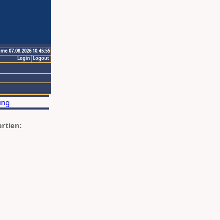
ime 07.08.2026 10:45:55
Login
Logout
artien: